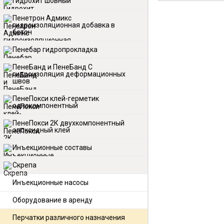
Гидрохит шовный
Пенетрон Адмикс
гидроизоляционная добавка в
бетон
Пенебар гидропрокладка
ПенеБанд и ПенеБанд С
гидроизоляция деформационных
швов
ПенеПокси клей-герметик
однокомпонентный
ПенеПокси 2К двухкомпонентный
эпоксидный клей
Инъекционные составы
Скрепа
Инъекционные насосы
Оборудование в аренду
Перчатки различного назначения