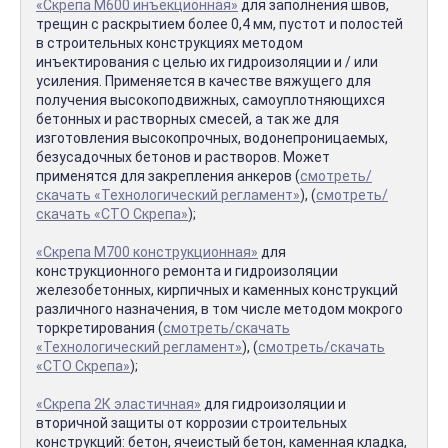
«Скрепа М600 инъекционная»
для заполнения швов,
трещин с раскрытием более 0,4 мм, пустот и полостей
в строительных конструкциях методом
инъектирования с целью их гидроизоляции и / или
усиления. Применяется в качестве вяжущего для
получения высокоподвижных, самоуплотняющихся
бетонных и растворных смесей, а так же для
изготовления высокопрочных, водонепроницаемых,
безусадочных бетонов и растворов. Может
применятся для закрепления анкеров (
смотреть/
скачать «Технологический регламент»
), (
смотреть/
скачать «СТО Скрепа»
);
«Скрепа М700 конструкционная»
для
конструкционного ремонта и гидроизоляции
железобетонных, кирпичных и каменных конструкций
различного назначения, в том числе методом мокрого
торкретирования (
смотреть/скачать
«Технологический регламент»
), (
смотреть/скачать
«СТО Скрепа»
);
«Скрепа 2К эластичная»
для гидроизоляции и
вторичной защиты от коррозии строительных
конструкций: бетон, ячеистый бетон, каменная кладка,