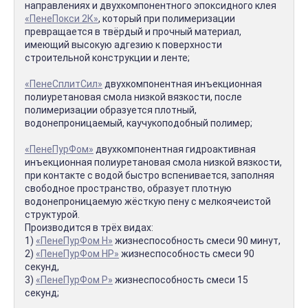
направлениях и двухкомпонентного эпоксидного клея
«ПенеПокси 2К»
, который при полимеризации
превращается в твёрдый и прочный материал,
имеющий высокую адгезию к поверхности
строительной конструкции и ленте;
«ПенеСплитСил»
двухкомпонентная инъекционная
полиуретановая смола низкой вязкости, после
полимеризации образуется плотный,
водонепроницаемый, каучукоподобный полимер;
«ПенеПурФом»
двухкомпонентная гидроактивная
инъекционная полиуретановая смола низкой вязкости,
при контакте с водой быстро вспенивается, заполняя
свободное пространство, образует плотную
водонепроницаемую жёсткую пену с мелкоячеистой
структурой.
Производится в трёх видах:
1)
«ПенеПурФом Н»
жизнеспособность смеси 90 минут,
2)
«ПенеПурФом НР»
жизнеспособность смеси 90
секунд,
3)
«ПенеПурФом Р»
жизнеспособность смеси 15
секунд;